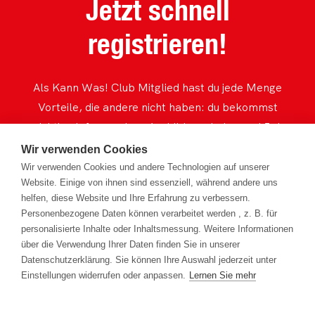
Jetzt schnell
registrieren!
Als Kann Was! Club Mitglied hast du jede Menge
Vorteile, die andere nicht haben: du bekommst
wichtige Infos rund um Ausbildung, Lehre und Job
immer zuerst, kannst an spannenden Exkursionen,
Wir verwenden Cookies
fetten Gewinnspielen, Events und Projekten
Wir verwenden Cookies und andere Technologien auf unserer
Website. Einige von ihnen sind essenziell, während andere uns
teilnehmen. Und das völlig umsonst! Also, worauf
helfen, diese Website und Ihre Erfahrung zu verbessern.
wartest du noch?
Personenbezogene Daten können verarbeitet werden , z. B. für
personalisierte Inhalte oder Inhaltsmessung. Weitere Informationen
über die Verwendung Ihrer Daten finden Sie in unserer
Jetzt mitmachen
Datenschutzerklärung. Sie können Ihre Auswahl jederzeit unter
Einstellungen widerrufen oder anpassen.
Lernen Sie mehr
Datenschutzerklärung