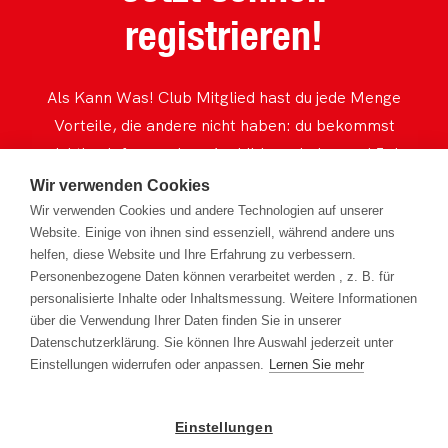
registrieren!
Als Kann Was! Club Mitglied hast du jede Menge
Vorteile, die andere nicht haben: du bekommst
wichtige Infos rund um Ausbildung, Lehre und Job
immer zuerst, kannst an spannenden Exkursionen,
Wir verwenden Cookies
fetten Gewinnspielen, Events und Projekten
Wir verwenden Cookies und andere Technologien auf unserer
Website. Einige von ihnen sind essenziell, während andere uns
teilnehmen. Und das völlig umsonst! Also, worauf
helfen, diese Website und Ihre Erfahrung zu verbessern.
wartest du noch?
Personenbezogene Daten können verarbeitet werden , z. B. für
personalisierte Inhalte oder Inhaltsmessung. Weitere Informationen
über die Verwendung Ihrer Daten finden Sie in unserer
Jetzt mitmachen
Datenschutzerklärung. Sie können Ihre Auswahl jederzeit unter
Einstellungen widerrufen oder anpassen.
Lernen Sie mehr
Datenschutzerklärung
Einstellungen