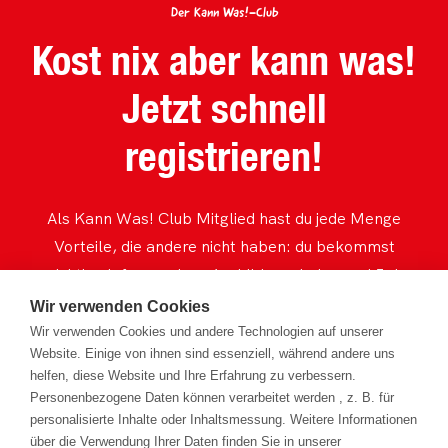
Der Kann Was!-Club
Kost nix aber kann was!
Jetzt schnell
registrieren!
Als Kann Was! Club Mitglied hast du jede Menge
Vorteile, die andere nicht haben: du bekommst
wichtige Infos rund um Ausbildung, Lehre und Job
immer zuerst, kannst an spannenden Exkursionen,
Wir verwenden Cookies
fetten Gewinnspielen, Events und Projekten
Wir verwenden Cookies und andere Technologien auf unserer
Website. Einige von ihnen sind essenziell, während andere uns
teilnehmen. Und das völlig umsonst! Also, worauf
helfen, diese Website und Ihre Erfahrung zu verbessern.
wartest du noch?
Personenbezogene Daten können verarbeitet werden , z. B. für
personalisierte Inhalte oder Inhaltsmessung. Weitere Informationen
über die Verwendung Ihrer Daten finden Sie in unserer
Jetzt mitmachen